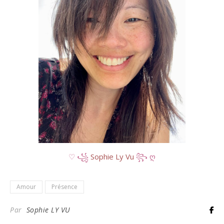
♡ ꧁
Sophie Ly Vu
꧂ ღ
Amour
Présence
Par
Sophie LY VU