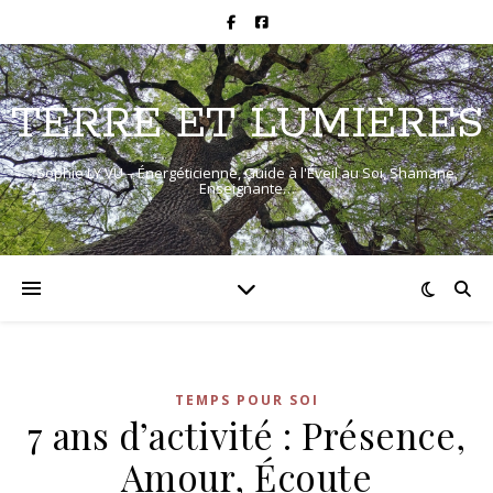
TERRE ET LUMIÈRES
Sophie LY VU – Énergéticienne, Guide à l'Éveil au Soi, Shamane,
Enseignante…
TEMPS POUR SOI
7 ans d’activité : Présence,
Amour, Écoute