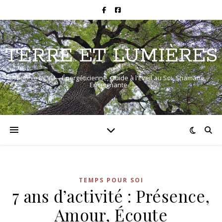
TERRE ET LUMIÈRES
Sophie LY VU – Énergéticienne, Guide à l'Éveil au Soi, Shamane,
Enseignante…
TEMPS POUR SOI
7 ans d’activité : Présence,
Amour, Écoute