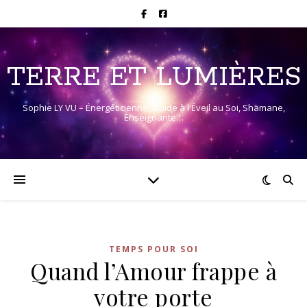
TERRE ET LUMIÈRES
Sophie LY VU – Énergéticienne, Guide à l'Éveil au Soi, Shamane,
Enseignante…
TEMPS POUR SOI
Quand l’Amour frappe à
votre porte