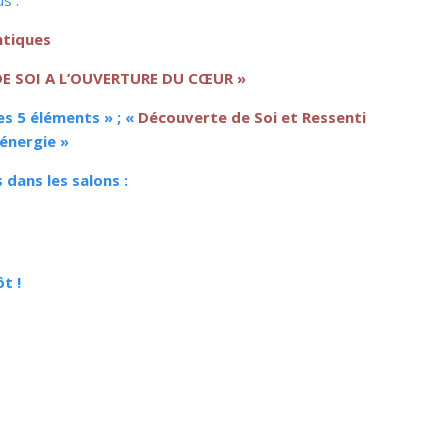
s :
ntiques
E SOI A L’OUVERTURE DU CŒUR »
Les 5 éléments » ; «
Découverte de Soi et Ressenti
oénergie »
 dans les salons :
t !