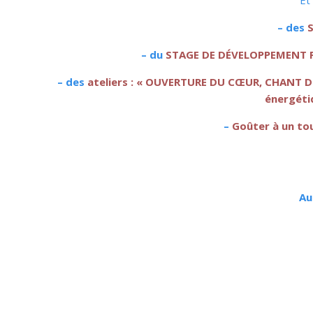
Et
– des
– du
STAGE DE DÉVELOPPEMENT P
– des
ateliers : « OUVERTURE DU CŒUR, CHANT D
énergéti
–
Goûter à un to
Au