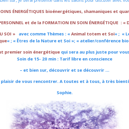
 bien sur, je serai présente dans les salons pour discuter avec vou
SOINS ÉNERGÉTIQUES bioénergétiques, shamaniques et qua
ERSONNEL et de la FORMATION EN SOIN ÉNERGÉTIQUE : « D
U SOI »
avec comme Thèmes : «
Animal totem et Soi
« ; « 
que
« ; « Êtres de la Nature et Soi »; « atelier/conférence bi
ut premier soin énergétique
qui sera au plus juste pour vous
Soin de 15- 20 min : Tarif libre en conscience
– et bien sur, découvrir et se découvrir …
 plaisir de vous rencontrer. A toutes et à tous, à très bientô
Sophie.