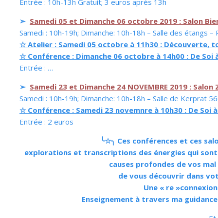
Entrée : 10h-13h Gratuit; 3 euros après 13h
➢
Samedi 05 et Dimanche 06 octobre 2019 : Salon Bien
Samedi : 10h-19h; Dimanche: 10h-18h – Salle des étangs
☆ Atelier : Samedi 05 octobre à 11h30 : Découverte, t
☆ Conférence : Dimanche 06 octobre à 14h00 : De Soi
Entrée : …
➢
Samedi 23 et Dimanche 24 NOVEMBRE 2019 : Salon Ze
Samedi : 10h-19h; Dimanche: 10h-18h – Salle de Kerprat 
☆ Conférence : Samedi 23 novemnre à 10h30 : De Soi 
Entrée : 2 euros
╰☆╮ Ces conférences et ces salon
explorations et transcriptions des énergies qui sont 
causes profondes de vos mal ê
de vous découvrir dans vot
Une « re »connexion à
Enseignement à travers ma guidance 