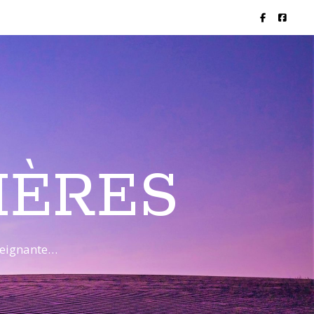
IÈRES
nseignante…