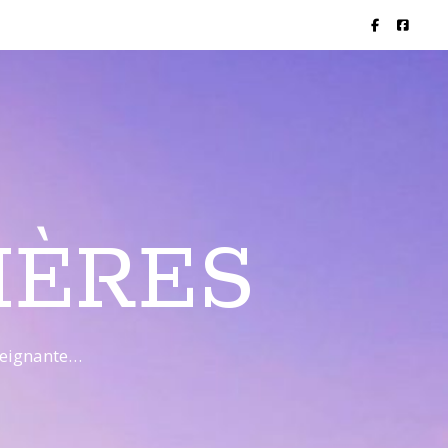
IÈRES
nseignante…