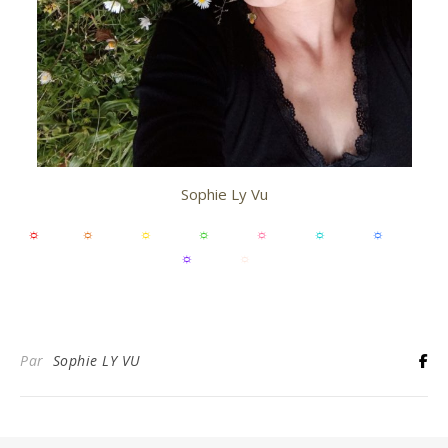
Sophie Ly Vu
☼
☼
☼
☼
☼
☼
☼
☼
☼
5 ans d’activité – Sophie Ly Vu
Par
Sophie LY VU