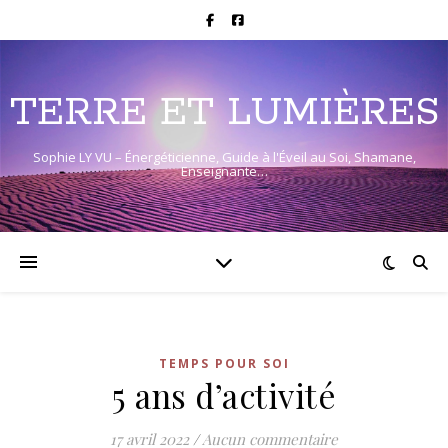
TERRE ET LUMIÈRES
Sophie LY VU – Énergéticienne, Guide à l'Éveil au Soi, Shamane,
Enseignante…
TEMPS POUR SOI
5 ans d’activité
17 avril 2022
/
Aucun commentaire