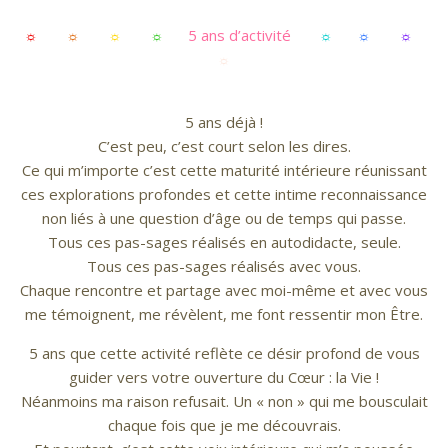
☼
☼
☼
☼
5 ans d’activité
☼
☼
☼
☼
5 ans d’activité – Sophie Ly Vu
5 ans déjà !
C’est peu, c’est court selon les dires.
Ce qui m’importe c’est cette maturité intérieure réunissant
ces explorations profondes et cette intime reconnaissance
non liés à une question d’âge ou de temps qui passe.
Tous ces pas-sages réalisés en autodidacte, seule.
Tous ces pas-sages réalisés avec vous.
Chaque rencontre et partage avec moi-même et avec vous
me témoignent, me révèlent, me font ressentir mon Être.
5 ans que cette activité reflète ce désir profond de vous
guider vers votre
ouverture du Cœur
: la Vie !
Néanmoins ma raison refusait. Un « non » qui me bousculait
chaque fois que je me découvrais.