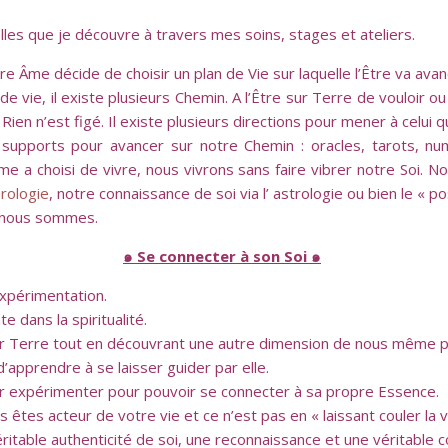
lles que je découvre à travers mes soins, stages et ateliers.
e Âme décide de choisir un plan de Vie sur laquelle l’Être va avan
 de vie, il existe plusieurs Chemin. A l’Être sur Terre de vouloir ou
. Rien n’est figé. Il existe plusieurs directions pour mener à celu
supports pour avancer sur notre Chemin : oracles, tarots, nu
 a choisi de vivre, nous vivrons sans faire vibrer notre Soi. 
rologie
, notre connaissance de soi via l’ astrologie ou bien le « po
e nous sommes.
๑ Se connecter à son Soi ๑
expérimentation.
e dans la spiritualité.
 sur Terre tout en découvrant une autre dimension de nous même p
d’apprendre à se laisser guider par elle.
ller expérimenter pour pouvoir se connecter à sa propre Essence.
s êtes acteur de votre vie et ce n’est pas en « laissant couler la
véritable authenticité de soi, une reconnaissance et une véritab