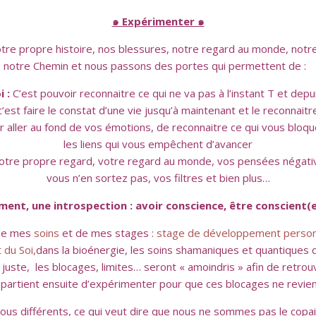
๑ Expérimenter ๑
tre propre histoire, nos blessures, notre regard au monde, notre
 notre Chemin et nous passons des portes qui permettent de :
i :
C’est pouvoir reconnaitre ce qui ne va pas à l’instant T et depu
c’est faire le constat d’une vie jusqu’à maintenant et le reconnaitr
 aller au fond de vos émotions, de reconnaitre ce qui vous bloque
les liens qui vous empêchent d’avancer
votre propre regard, votre regard au monde, vos pensées négativ
vous n’en sortez pas, vos filtres et bien plus…
ent, une introspection : avoir conscience, être conscient(
 de mes
soins
et de mes stages :
stage de développement personn
 du Soi,
dans la bioénergie, les soins shamaniques et quantiques q
uste, les blocages, limites… seront « amoindris » afin de retrou
ppartient ensuite d’expérimenter pour que ces blocages ne revie
 différents, ce qui veut dire que nous ne sommes pas le copain o