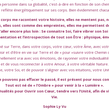
personne dans sa globalité, c’est-à-dire en fonction de son che
e reflète énergétiquement sur ses corps. Bien évidemment chac
 corps me racontent votre histoire, elles ne mentent pas, n
s, elles sont comme des empreintes, elles me permettent de
’aller encore plus loin : Se connaitre Soi, faire vibrer son S
mentation et l’introspection de tout son Être : physique, émo
iné sur Terre, dans votre corps, votre cœur, votre Âme, avec votr
isir et d’être en vie sur Terre et de « pour »suivre votre Chemin 
ellement vrai avec vos émotions, de rayonner votre individualité
et de vous reconnecter à votre Amour, à votre véritable Nature.
 votre Soi, et de pouvoir s’aligner avec vos intuitions, votre Un
 pouvons pas effacer le passé, il est présent pour nous con
Tout est né de « l’Ombre » pour venir à la « Lumière ».
ualités pour Ouvrir son Cœur, tendre vers l’Unité, afin de v
Vie.
Sophie Ly Vu