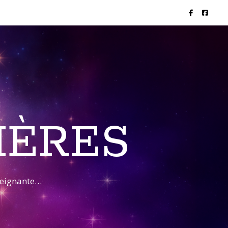
IÈRES
nseignante…