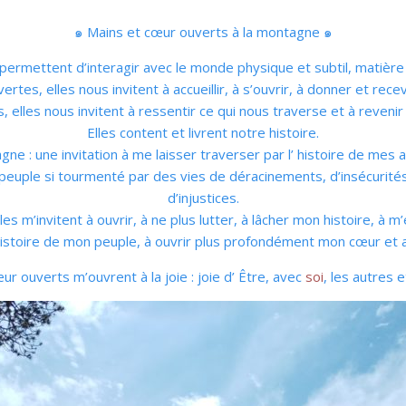
๑ Mains et cœur ouverts à la montagne ๑
ermettent d’interagir avec le monde physique et subtil, matière 
ertes, elles nous invitent à accueillir, à s’ouvrir, à donner et recev
 elles nous invitent à ressentir ce qui nous traverse et à revenir
Elles content et livrent notre histoire.
ne : une invitation à me laisser traverser par l’ histoire de me
n peuple si tourmenté par des vies de déracinements, d’insécurités
d’injustices.
es m’invitent à ouvrir, à ne plus lutter, à lâcher mon histoire, à m
’histoire de mon peuple, à ouvrir plus profondément mon cœur et acc
r ouverts m’ouvrent à la joie : joie d’ Être, avec
soi
, les autres 