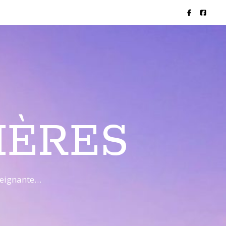
IÈRES
nseignante…