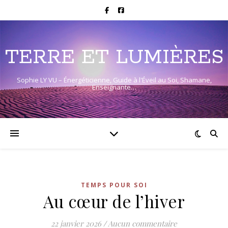
TERRE ET LUMIÈRES
Sophie LY VU – Énergéticienne, Guide à l'Éveil au Soi, Shamane,
Enseignante…
TEMPS POUR SOI
Au cœur de l’hiver
22 janvier 2026
/
Aucun commentaire