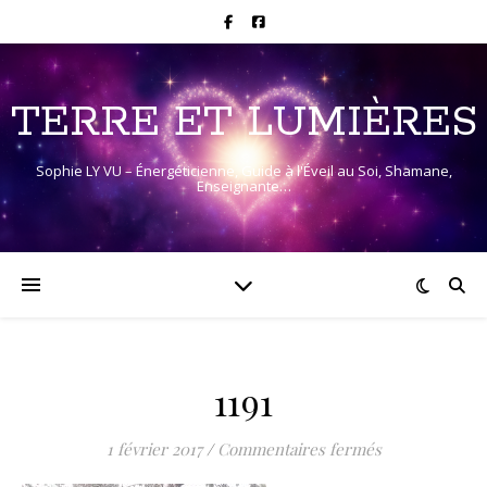
TERRE ET LUMIÈRES
Sophie LY VU – Énergéticienne, Guide à l'Éveil au Soi, Shamane,
Enseignante…
1191
sur 1191
1 février 2017
/
Commentaires fermés