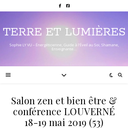
TERRE ET LUMIÈRES
Sophie LY VU – Énergéticienne, Guide à l'Éveil au Soi, Shamane,
Enseignante…
Salon zen et bien être &
conférence LOUVERNÉ
18-19 mai 2019 (53)