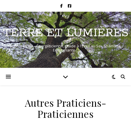
TERRE ET LUMIÈRES
Sophie LY VU – Énergéticienne, Guide à l'Éveil au Soi, Shamane,
Enseignante…
Autres Praticiens-
Praticiennes