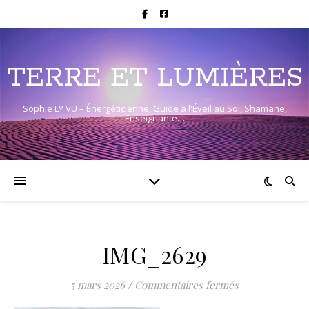
TERRE ET LUMIÈRES
Sophie LY VU – Énergéticienne, Guide à l'Éveil au Soi, Shamane,
Enseignante…
IMG_2629
sur IMG_2629
5 mars 2026
/
Commentaires fermés