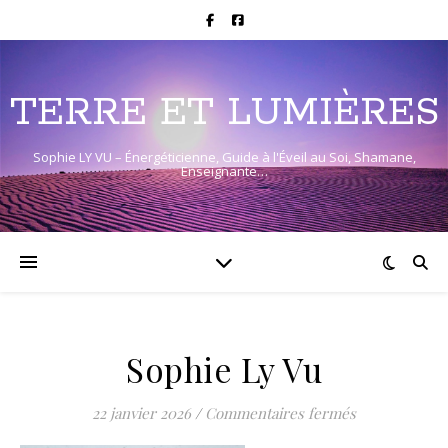
TERRE ET LUMIÈRES
Sophie LY VU – Énergéticienne, Guide à l'Éveil au Soi, Shamane,
Enseignante…
Sophie Ly Vu
sur Sophie Ly
22 janvier 2026
/
Commentaires fermés