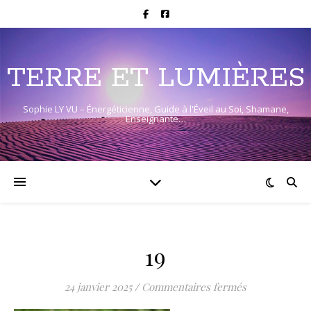
TERRE ET LUMIÈRES
Sophie LY VU – Énergéticienne, Guide à l'Éveil au Soi, Shamane,
Enseignante…
19
sur 19
24 janvier 2025
/
Commentaires fermés