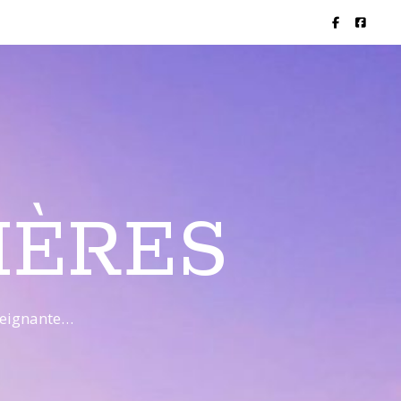
IÈRES
nseignante…