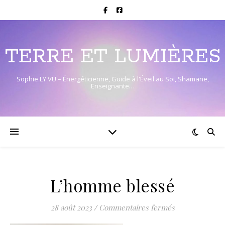
TERRE ET LUMIÈRES
Sophie LY VU – Énergéticienne, Guide à l'Éveil au Soi, Shamane,
Enseignante…
L’homme blessé
sur L’homme b
28 août 2023
/
Commentaires fermés