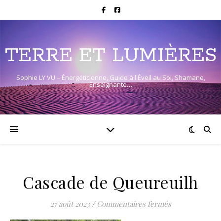
TERRE ET LUMIÈRES
Sophie LY VU – Énergéticienne, Guide à l'Éveil au Soi, Shamane,
Enseignante…
Cascade de Queureuilh
sur Cascade d
27 août 2023
/
Commentaires fermés