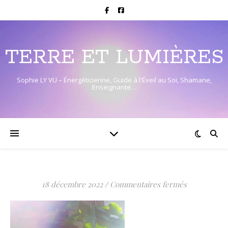
TERRE ET LUMIÈRES
Sophie LY VU – Énergéticienne, Guide à l'Éveil au Soi, Shamane,
Enseignante…
sur
18 décembre 2022
/
Commentaires fermés