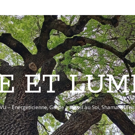
E ET LUM
VU – Énergéticienne, Guide à l'Éveil au Soi, Shamane, E