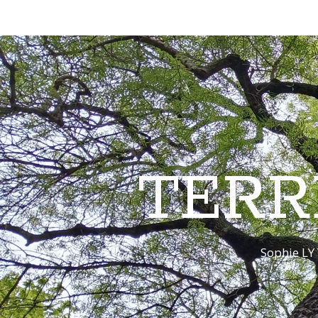
TERR
Sophie LY 