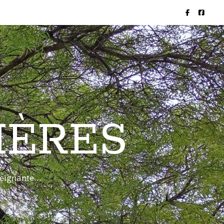
IÈRES
nseignante…