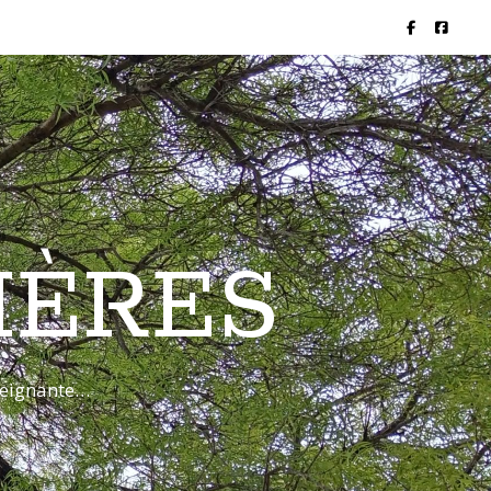
IÈRES
nseignante…