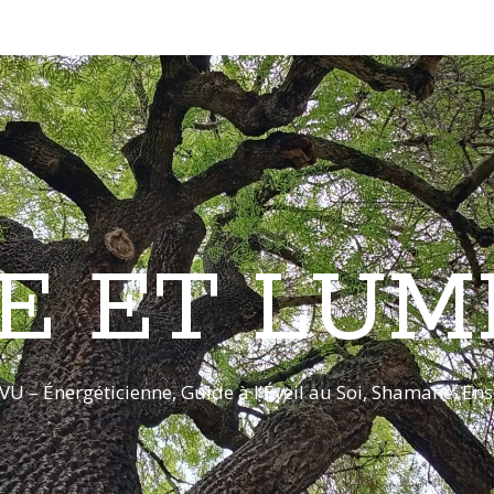
E ET LUM
VU – Énergéticienne, Guide à l'Éveil au Soi, Shamane, E