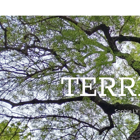
TERR
Sophie LY 