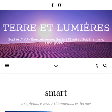
TERRE ET LUMIÈRES
Sophie LY VU – Énergéticienne, Guide à l'Éveil au Soi, Shamane,
Enseignante…
smart
sur smart
4 septembre 2022
/
Commentaires fermés