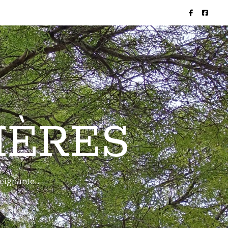
IÈRES
nseignante…