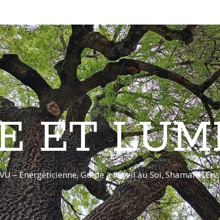
E ET LUM
VU – Énergéticienne, Guide à l'Éveil au Soi, Shamane, E