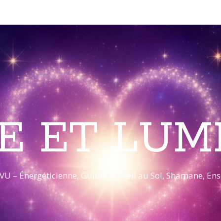
E ET LUM
VU – Énergéticienne, Guide à l'Éveil au Soi, Shamane, E