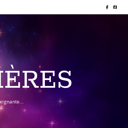
IÈRES
nseignante…