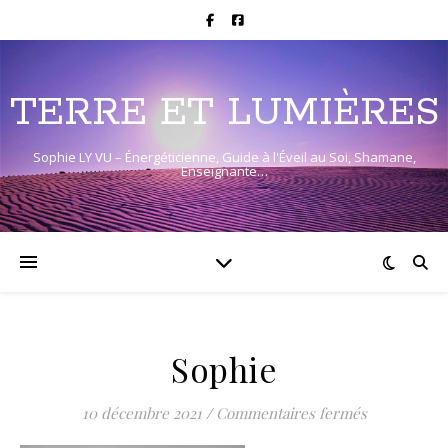
TERRE ET LUMIÈRES
Sophie LY VU – Énergéticienne, Guide à l'Éveil au Soi, Shamane,
Enseignante…
Sophie
sur Sophie
10 décembre 2021
/
Commentaires fermés