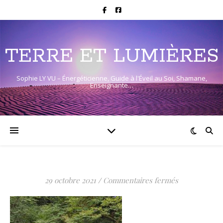
TERRE ET LUMIÈRES
Sophie LY VU – Énergéticienne, Guide à l'Éveil au Soi, Shamane,
Enseignante…
sur
29 octobre 2021
/
Commentaires fermés