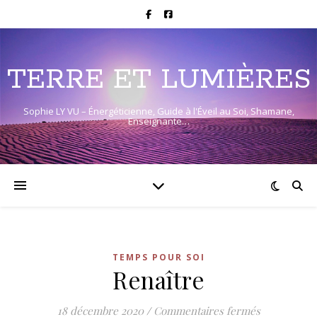
TERRE ET LUMIÈRES
Sophie LY VU – Énergéticienne, Guide à l'Éveil au Soi, Shamane,
Enseignante…
TEMPS POUR SOI
Renaître
sur Renaîtr
18 décembre 2020
/
Commentaires fermés