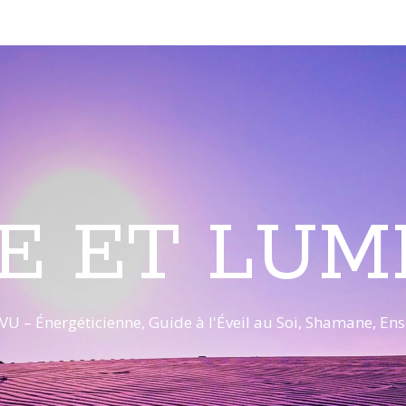
E ET LUM
VU – Énergéticienne, Guide à l'Éveil au Soi, Shamane, E