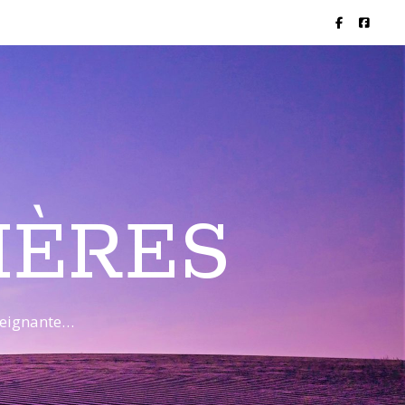
IÈRES
nseignante…