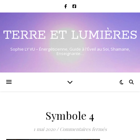
TERRE ET LUMIÈRES
Sophie LY VU – Énergéticienne, Guide à l'Éveil au Soi, Shamane,
Enseignante…
Symbole 4
sur Symbole 4
1 mai 2020
/
Commentaires fermés