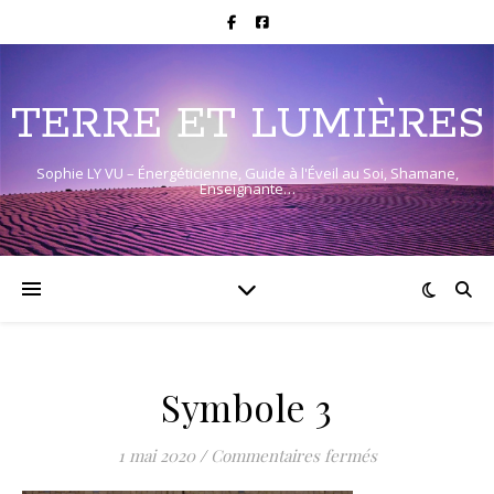
TERRE ET LUMIÈRES
Sophie LY VU – Énergéticienne, Guide à l'Éveil au Soi, Shamane,
Enseignante…
Symbole 3
sur Symbole 3
1 mai 2020
/
Commentaires fermés