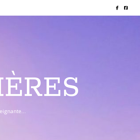
IÈRES
nseignante…