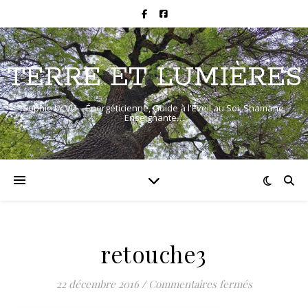
TERRE ET LUMIÈRES
Sophie LY VU – Énergéticienne, Guide à l'Éveil au Soi, Shamane,
Enseignante…
retouche3
sur retouch
22 décembre 2016
/
Commentaires fermés