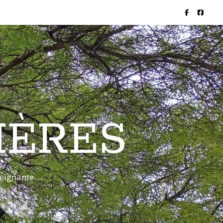
IÈRES
nseignante…