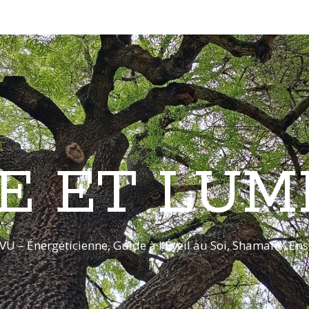
E ET LUM
VU – Énergéticienne, Guide à l'Éveil au Soi, Shamane, E