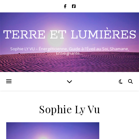
TERRE ET LUMIÈRES
Sophie LY VU – Énergéticienne, Guide à l'Éveil au Soi, Shamane,
Enseignante…
Sophie Ly Vu