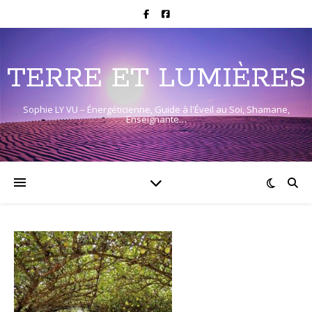
TERRE ET LUMIÈRES
Sophie LY VU – Énergéticienne, Guide à l'Éveil au Soi, Shamane,
Enseignante…