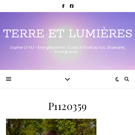
TERRE ET LUMIÈRES
Sophie LY VU – Énergéticienne, Guide à l'Éveil au Soi, Shamane,
Enseignante…
P1120359