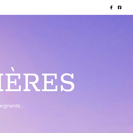
IÈRES
nseignante…